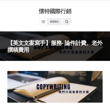
Skip
to
懷特國際行銷
content
OPEN
MENU
A
SEARCH
BOX
【英文文案寫手】服務- 論件計費、老外
撰稿費用