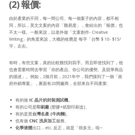
(2) 報價:
由於產業的不同，每一間公司、每一個案子的內容，都不相
同，所以，英文文案的內容「難易度」，會給出的「報價」也
不太一樣。一般來說，以老外做「文案創作- Creative
Writing」的角度來說，大概的收費是 每字「台幣 $ 10- $15/
字」左右。
有時，有些文案，真的比較難找到寫手。而且即使找到了，他
也會需要時間去學習「你的產品、你公司的優勢、及競爭商品
的描述」。例如，2個月前，2021年中，我們接到了一個「政
府外銷專案」，裏面有20間廠商，全部來自不同產業:
有的做
IC 晶片的封裝測試機、
有的公司是
印刷廠
(塑膠+紙類印刷盒)、
有的是賣
台灣名產 (牛肉麵
)、
也有做
CNC 洗床加工
服務、
化學液體
出口… etc. 反正，就是「很多元」啦~