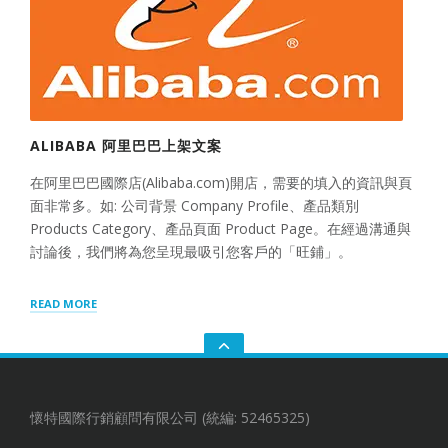
ALIBABA 阿里巴巴上架文案
在阿里巴巴國際店(Alibaba.com)開店，需要的填入的資訊與頁
面非常多。如: 公司背景 Company Profile、產品類別
Products Category、產品頁面 Product Page。在經過溝通與
討論後，我們將為您呈現最吸引您客戶的「旺鋪」。
“ALIBABA
READ MORE
阿
里
巴
GO
巴
TO
上
THE
架
TOP
文
懷特國際行銷顧問有限公司 (統編: 52465325)
案”