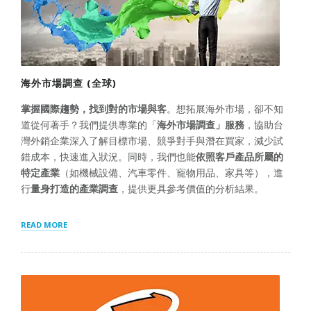
海外市場調查 (全球)
掌握國際趨勢，找到對的市場與客
。想拓展海外市場，卻不知
道從何著手？我們提供專業的「
海外市場調查」服務
，協助台
灣外銷企業深入了解目標市場、競爭對手與潛在買家，減少試
錯成本，快速進入狀況。同時，我們也能
依照客戶產品所屬的
特定產業
（如機械設備、汽車零件、寵物用品、家具等），進
行
量身打造的產業調查
，提供更具參考價值的分析結果。
“海
READ MORE
外
市
場
調
查
(全
球)”