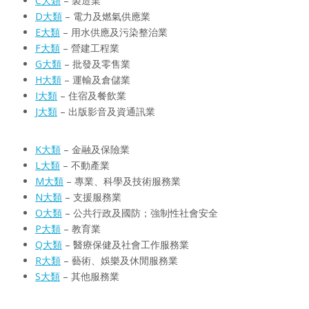
C大類
– 製造業
D大類
– 電力及燃氣供應業
E大類
– 用水供應及污染整治業
F大類
– 營建工程業
G大類
– 批發及零售業
H大類
– 運輸及倉儲業
I大類
– 住宿及餐飲業
J大類
– 出版影音及資通訊業
K大類
– 金融及保險業
L大類
– 不動產業
M大類
– 專業、科學及技術服務業
N大類
– 支援服務業
O大類
– 公共行政及國防；強制性社會安全
P大類
– 教育業
Q大類
– 醫療保健及社會工作服務業
R大類
– 藝術、娛樂及休閒服務業
S大類
– 其他服務業