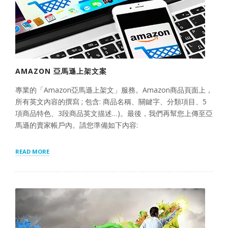
AMAZON 亞馬遜上架文案
專業的「Amazon亞馬遜上架文」服務。Amazon商品頁面上，
所有英文內容的撰寫 ; 包含: 商品名稱、關鍵字、分類項目、5
項商品特色、3段商品英文描述…)。最後，我們再幫您上傳至亞
馬遜的賣家帳戶內。請您準備如下內容:
“AMAZON
READ MORE
亞
馬
遜
上
架
文
案”