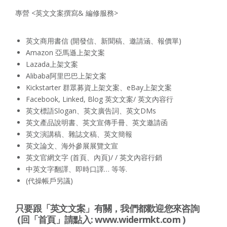
專營 <英文文案撰寫& 編修服務>
英文商用書信 (開發信、新聞稿、邀請涵、報價單)
Amazon 亞馬遜上架文案
Lazada上架文案
Alibaba阿里巴巴上架文案
Kickstarter 群眾募資上架文案、eBay上架文案
Facebook, Linked, Blog 英文文案/ 英文內容行
英文標語Slogan、英文廣告詞、英文DMs
英文產品說明書、英文宣傳手冊、英文邀請函
英文演講稿、雜誌文稿、英文簡報
英文論文、海外參展展覽文宣
英文官網文字 (首頁、內頁)/ / 英文內容行銷
中英文字翻譯、即時口譯… 等等.
(代操帳戶另議)
只要跟「英文文案」有關，我們都歡迎您來咨詢
(回「首頁」請點入:
www.widermkt.com
)