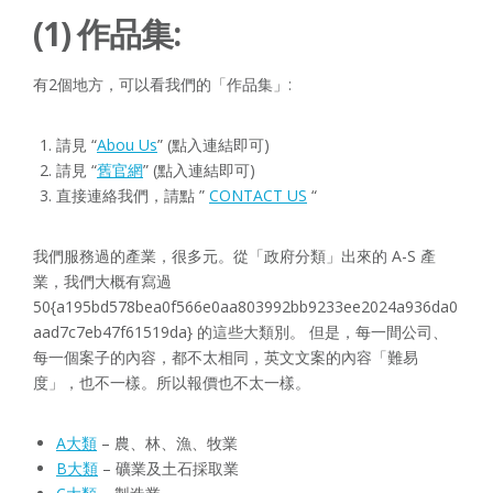
(1) 作品集:
有2個地方，可以看我們的「作品集」:
請見 “
Abou Us
” (點入連結即可)
請見 “
舊官網
” (點入連結即可)
直接連絡我們，請點 ”
CONTACT US
“
我們服務過的產業，很多元。從「政府分類」出來的 A-S 產
業，我們大概有寫過
50{a195bd578bea0f566e0aa803992bb9233ee2024a936da0
aad7c7eb47f61519da} 的這些大類別。 但是，每一間公司、
每一個案子的內容，都不太相同，英文文案的內容「難易
度」，也不一樣。所以報價也不太一樣。
A大類
– 農、林、漁、牧業
B大類
– 礦業及土石採取業