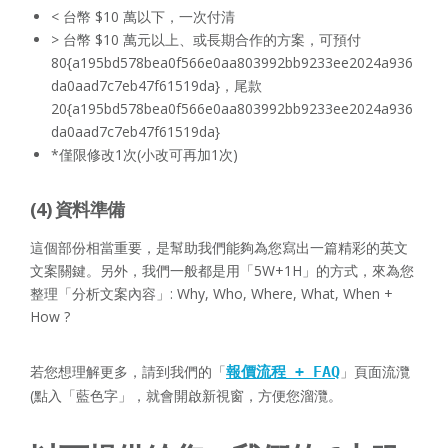
< 台幣 $10 萬以下，一次付清
> 台幣 $10 萬元以上、或長期合作的方案，可預付
80{a195bd578bea0f566e0aa803992bb9233ee2024a936
da0aad7c7eb47f61519da}，尾款
20{a195bd578bea0f566e0aa803992bb9233ee2024a936
da0aad7c7eb47f61519da}
*僅限修改1次(小改可再加1次)
(4) 資料準備
這個部份相當重要，是幫助我們能夠為您寫出一篇精彩的英文
文案關鍵。另外，我們一般都是用「5W+1H」的方式，來為您
整理「分析文案內容」: Why, Who, Where, What, When +
How ?
若您想理解更多，請到我們的「
」頁面流灠
報價
流程
+
FAQ
(點入「藍色字」，就會開啟新視窗，方便您溜灠。