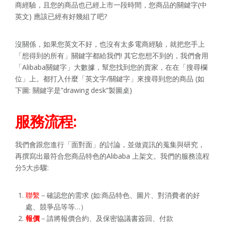
商經驗，且您的商品也已經上市一段時間，您商品的關鍵字(中
英文) 應該已經有好幾組了吧?
沒關係，如果您英文不好，也沒有太多電商經驗，就把您手上
「想得到的所有」關鍵字都給我們! 其它您想不到的，我們會用
「Alibaba關鍵字」大數據，幫您找到您的賣家，在在「搜尋欄
位」上。都打入什麼「英文字/關鍵字」來搜尋到您的商品 (如
下圖: 關鍵字是”drawing desk”製圖桌)
服務流程:
我們會跟您進行「面對面」的討論，並做資訊的蒐集與研究，
再撰寫出最符合您商品特色的Alibaba 上架文。我們的服務流程
分5大步驟:
聯繫
－確認您的需求 (如:商品特色、圖片、對消費者的好
處、競爭品等等…）
報價
－請將報價合約、及保密協議書簽回、付款