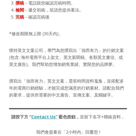
撰稿
－電話跟您確認完稿時間。
檢閱
－遞交初稿，並請您提供看法。
完稿
－確認完稿後
*修改期限無上限 (30天內)。
懷特英文文案公司，專門為您撰寫出「強而有力」的行銷文案
(包含: 海外電商平台上架文、英文新聞稿、各類英文書信、或
英文廣告)。我們幫助您增加銷售業績、實限您的品牌夢。
撰寫出「強而有力」英文文案，需長時間資料蒐集，並搭配多
年的電商行銷經驗，才能完成您滿意的行銷素材。請配合我們
的要求，提供所需要的中文廣告、宣傳文案、及關鍵字。
請按下方 “
Contact Us”
藍色按鈕，
並留下名字+聯絡資料，
我們會盡量在「2小時內」回覆您 !