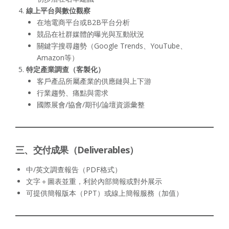
線上平台與數位觀察
在地電商平台或B2B平台分析
競品在社群媒體的曝光與互動狀況
關鍵字搜尋趨勢（Google Trends、YouTube、
Amazon等）
特定產業調查（客製化）
客戶產品所屬產業的供應鏈與上下游
行業趨勢、痛點與需求
國際展會/協會/期刊/論壇資源彙整
三、交付成果（Deliverables）
中/英文調查報告（PDF格式）
文字＋圖表並重，利於內部簡報或對外展示
可提供簡報版本（PPT）或線上簡報服務（加值）