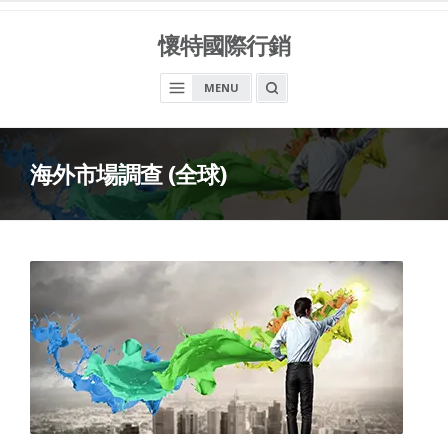
Skip
to
懷特國際行銷
content
OPEN
MENU
A
SEARCH
BOX
海外市場調查 (全球)