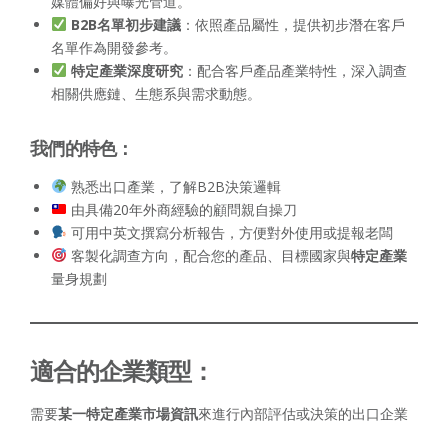
媒體偏好與曝光管道。
B2B名單初步建議
：依照產品屬性，提供初步潛在客戶
名單作為開發參考。
特定產業深度研究
：配合客戶產品產業特性，深入調查
相關供應鏈、生態系與需求動態。
我們的特色：
熟悉出口產業，了解B2B決策邏輯
由具備20年外商經驗的顧問親自操刀
可用中英文撰寫分析報告，方便對外使用或提報老闆
客製化調查方向，配合您的產品、目標國家與
特定產業
量身規劃
適合的企業類型：
需要
某一特定產業市場資訊
來進行內部評估或決策的出口企業