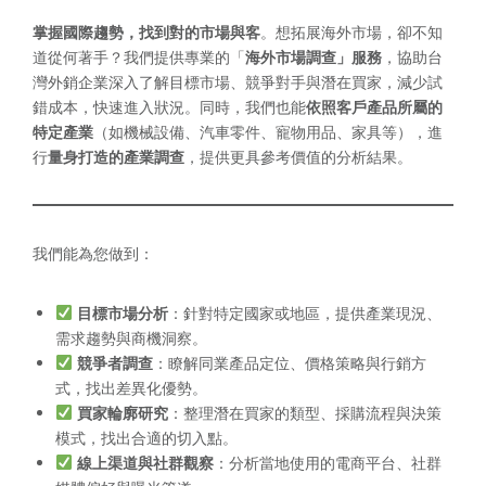
掌握國際趨勢，找到對的市場與客
。想拓展海外市場，卻不知
道從何著手？我們提供專業的「
海外市場調查」服務
，協助台
灣外銷企業深入了解目標市場、競爭對手與潛在買家，減少試
錯成本，快速進入狀況。同時，我們也能
依照客戶產品所屬的
特定產業
（如機械設備、汽車零件、寵物用品、家具等），進
行
量身打造的產業調查
，提供更具參考價值的分析結果。
我們能為您做到：
目標市場分析
：針對特定國家或地區，提供產業現況、
需求趨勢與商機洞察。
競爭者調查
：瞭解同業產品定位、價格策略與行銷方
式，找出差異化優勢。
買家輪廓研究
：整理潛在買家的類型、採購流程與決策
模式，找出合適的切入點。
線上渠道與社群觀察
：分析當地使用的電商平台、社群