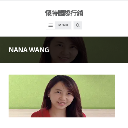
Skip
to
懷特國際行銷
content
OPEN
MENU
A
SEARCH
BOX
NANA WANG