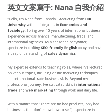
英文文案寫手: Nana 自我介紹
“Hello, I’m Nana from Canada. Graduating from
UBC
University
with dual degrees in
Economics and
Sociology
, I bring over 15 years of international business
experience across finance, manufacturing, trade, and
international agencies. As a seasoned copywriter, I
specialize in crafting
SEO-friendly English copy
and have
a deep understanding of
sales dynamics
.
My expertise extends to teaching roles, where I’ve lectured
on various topics, including online marketing techniques
and international trade business skills. Beyond my
professional journey, I’ve cultivated skills in
international
trade
and
web marketing
through work and daily life.
With a mantra that “There are no bad products, only bad
businesses that don’t know how to sell”, I specialize in