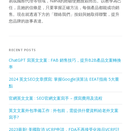
易或國際代理等領域，Nana的經驗使她脫穎而出。以教學為己
任，且她的信條是，只要掌握正確方法，每個產品都能成功銷
售。現在就透過下方的「聯絡我們」按鈕與她取得聯繫，提升
您品牌的故事表達。
RECENT POSTS
ChatGPT 寫英文文案 : FAB 銷售技巧，提升B2B產品文案轉換
率
2024 英文SEO文章撰寫: 掌握Google演算法 EEAT指南 5大重
點
官網英文文案 : SEO官網文案寫手 – 撰寫費用及流程
英文文案外包準備工作 : 外包前，需提供什麼資料給老外文案
寫手?
2023最新! 美國取消 VCRP申請，FDA不再接受化妝品VCRP註