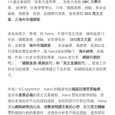
14 歲全家移民「加拿大溫哥華」。加拿大名校
UBC 大學
畢
業。 經濟學、社會學雙學位。15年「國際業務」經驗，來自金
融業、傳產業、貿易、及國際代理業。善長撰寫
SEO 英文文
案
、及
海外市場調查
。
身為加拿大「華僑」的 Nana。不僅中英文流俐，擁有超過15
年的「國際業務」經驗。非常擅長於 「
SEO英文文案
」的撰
寫，並精通「
海外市場調查
」。在金融業、傳產業、貿易以及
代理業的豐富經歷中，讓 Nana深刻理解了「
海外銷售
」的精
髓。作為一位多次授課的專家，Nana 曾分享「
網路行銷技
巧」、「國際貿易-業務技巧」和「英文直播技巧」。
透過工作
和生活的積累，Nana逐漸建立了在外貿、和網路技能方面的實
力。
作為一位Copywriter，Nana 的職責包括
確認目標受眾輪廓
，
提供各
產業必備
的英文文案種類。Nana 豐富的教學經驗，曾
擔任多個知名平台的課程講師，包括阿里巴巴和亞馬遜。Nana
深知
網路銷售的心法、消費者閱讀文案的心理
，重視
英文關鍵
字
對網路行銷的重要性，並擅長分析客戶商品賣點，進而撰寫